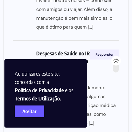
investir noutras coisas – como sair
com amigos ou viajar. Além disso, a
manutenção é bem mais simples, o
que é ótimo para quem […]
Despesas de Saúde no IRS: Declarar e
Responder
Maximizar o Reembolso
Ao utilizares este site,
3 ABRIL, 2025
concordas com a
[…] precisam estar devidamente
Política de Privacidade
e os
registados. Além disso, algumas
Termos de Utilização.
despesas exigem prescrição médica
Aceitar
para serem consideradas, como
certos medicamentos e […]