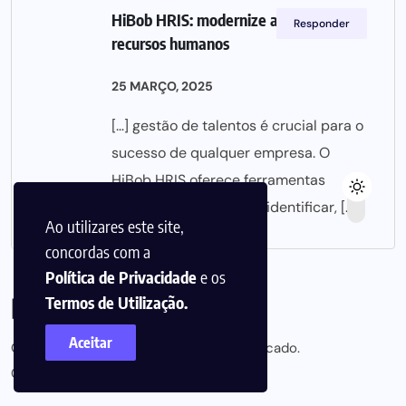
HiBob HRIS: modernize a gestão de
Responder
recursos humanos
25 MARÇO, 2025
[…] gestão de talentos é crucial para o
sucesso de qualquer empresa. O
HiBob HRIS oferece ferramentas
robustas para ajudar a identificar, […]
Ao utilizares este site,
concordas com a
Política de Privacidade
e os
Deixa um comentário
Termos de Utilização.
Aceitar
O seu endereço de email não será publicado.
Campos obrigatórios marcados com
*