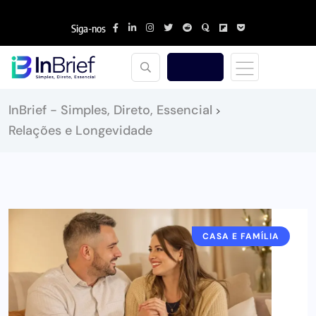
Siga-nos
InBrief - Simples, Direto, Essencial
>
Relações e Longevidade
CASA E FAMÍLIA