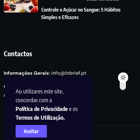
Controle o Açúcar no Sangue: 5 Hábitos
Simples e Eficazes
Contactos
info@inbrief.pt
Informações Gerais:
Consultas de Marketing e Parcerias:
Ao utilizares este site,
marketing@inbrief.pt
concordas com a
Política de Privacidade
e os
Termos de Utilização.
Aceitar