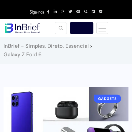
Siga-nos
InBrief - Simples, Direto, Essencial
>
Galaxy Z Fold 6
GADGETS