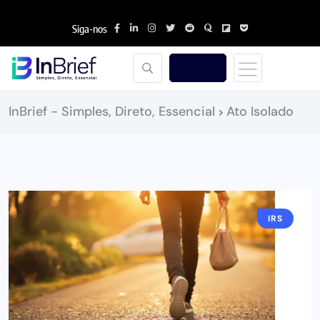
Siga-nos
InBrief - Simples, Direto, Essencial
Ato Isolado
>
IRS