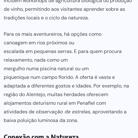
incluem workshops de agricultura biológica ou produção
de vinho, permitindo aos visitantes aprender sobre as
tradições locais e o ciclo da natureza.
Para os mais aventureiros, há opções como
canoagem em rios próximo
s ou
escalada em pequenas serra
s. E para quem procura
relaxamento, nada como um
mergulho numa piscina natura
l ou um
piquenique num campo florid
o. A oferta é vasta e
adaptada a diferentes gostos e idades. Por exemplo, na
região do Alentejo, muitas herdades oferecem
alojamentos de
turismo rural em Penafie
l
com
atividades de
observação de estrela
s
, aproveitando a
baixa poluição luminosa da zon
a.
Conexão com a Natureza