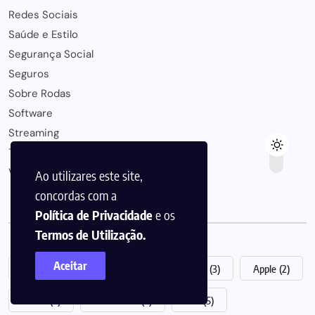
Redes Sociais
Saúde e Estilo
Segurança Social
Seguros
Sobre Rodas
Software
Streaming
Tendências de Mercado
Viagens
Ao utilizares este site,
concordas com a
Política de Privacidade
e os
Etiquetas Populares
Termos de Utilização.
Aceitar
Abono de Família
(3)
Alojamento Local
(3)
Apple
(2)
Asana
(2)
Ato Isolado
(3)
Bali
(5)