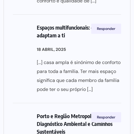
conforto e qualidade de […]
Espaços multifuncionais: casas que se
Responder
adaptam a ti
18 ABRIL, 2025
[…] casa ampla é sinónimo de conforto
para toda a família. Ter mais espaço
significa que cada membro da família
pode ter o seu próprio […]
Porto e Região Metropolitana Norte:
Responder
Diagnóstico Ambiental e Caminhos
Sustentáveis