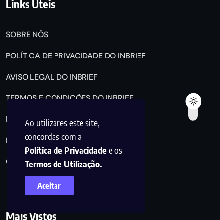
Links Úteis
SOBRE NÓS
POLÍTICA DE PRIVACIDADE DO INBRIEF
AVISO LEGAL DO INBRIEF
TERMOS E CONDIÇÕES DO INBRIEF
PUBLICIDADE NO INBRIEF
Ao utilizares este site,
concordas com a
POLÍTICA DE COOKIES DO INBRIEF
Política de Privacidade
e os
CONTACTOS DO INBRIEF
Termos de Utilização.
Aceitar
Mais Vistos