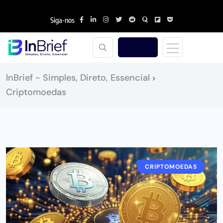
Siga-nos
InBrief - Simples, Direto, Essencial
>
Criptomoedas
CRIPTOMOEDAS