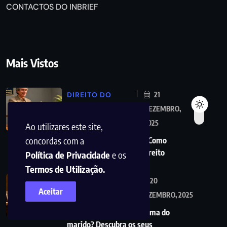
CONTACTOS DO INBRIEF
Mais Vistos
DIREITO DO
21
TRABALHO
DEZEMBRO,
2025
Ao utilizares este site,
concordas com a
Diuturnidades: O Que É, Como
Funciona e Quem Tem Direito
Política de Privacidade
e os
Termos de Utilização.
SEGURANÇA
20
Aceitar
SOCIAL
DEZEMBRO, 2025
Viúva tem direito a reforma do
marido? Descubra os seus