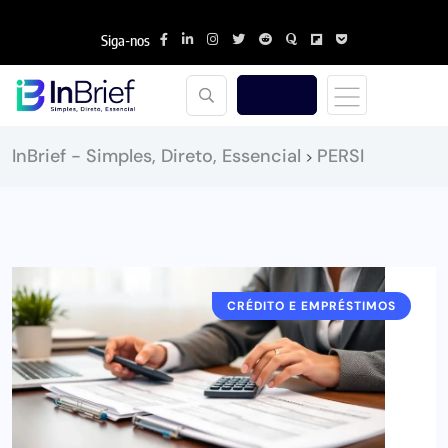
Siga-nos
InBrief - Simples, Direto, Essencial
PERSI
>
CRÉDITO E EMPRÉSTIMOS