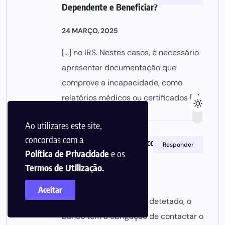
Dependente e Beneficiar?
24 MARÇO, 2025
[…] no IRS. Nestes casos, é necessário
apresentar documentação que
comprove a incapacidade, como
relatórios médicos ou certificados […]
Ao utilizares este site,
concordas com a
PARI: Como funciona e como evitar o
Responder
Política de Privacidade
e os
incumprimento
Termos de Utilização.
24 MARÇO, 2025
Aceitar
[…] um destes sinais for detetado, o
banco tem a obrigação de contactar o