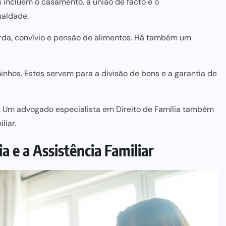
s incluem o casamento, a união de facto e o
ualdade.
rda, convívio e
pensão de alimentos
. Há também um
minhos. Estes servem
para a divisão de bens e a garantia
de
 Um advogado especialista em Direito de Família também
liar.
 e a Assistência Familiar