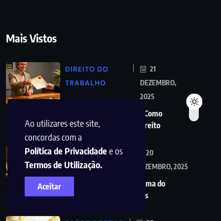
Mais Vistos
DIREITO DO
21
TRABALHO
DEZEMBRO,
2025
Diuturnidades: O Que É, Como
Ao utilizares este site,
Funciona e Quem Tem Direito
concordas com a
Política de Privacidade
e os
SEGURANÇA
20
Termos de Utilização.
SOCIAL
DEZEMBRO, 2025
Viúva tem direito a reforma do
Aceitar
marido? Descubra os seus