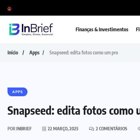
Finanças & Investimentos
F
Início
Apps
Snapseed: edita fotos como um pro
APPS
Snapseed: edita fotos como 
POR
INBRIEF
22 MARÇO, 2025
2 COMENTÁRIOS