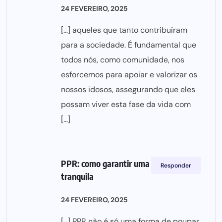
24 FEVEREIRO, 2025
[…] aqueles que tanto contribuíram
para a sociedade. É fundamental que
todos nós, como comunidade, nos
esforcemos para apoiar e valorizar os
nossos idosos, assegurando que eles
possam viver esta fase da vida com
[…]
PPR: como garantir uma reforma mais
Responder
tranquila
24 FEVEREIRO, 2025
[…] PPR não é só uma forma de poupar