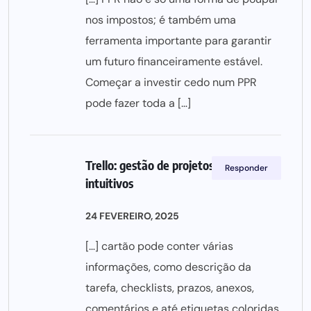
nos impostos; é também uma
ferramenta importante para garantir
um futuro financeiramente estável.
Começar a investir cedo num PPR
pode fazer toda a […]
Trello: gestão de projetos com quadros
Responder
intuitivos
24 FEVEREIRO, 2025
[…] cartão pode conter várias
informações, como descrição da
tarefa, checklists, prazos, anexos,
comentários e até etiquetas coloridas