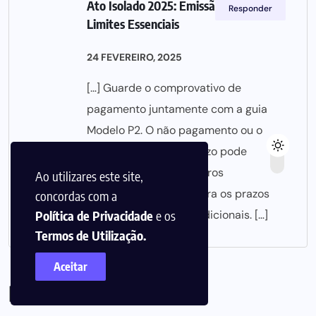
Ato Isolado 2025: Emissão, Regras e
Responder
Limites Essenciais
24 FEVEREIRO, 2025
[…] Guarde o comprovativo de
pagamento juntamente com a guia
Modelo P2. O não pagamento ou o
pagamento fora do prazo pode
resultar em coimas e juros
Ao utilizares este site,
compensatórios. Cumpra os prazos
concordas com a
Política de Privacidade
e os
para evitar encargos adicionais. […]
Termos de Utilização.
Aceitar
Deixa um comentário