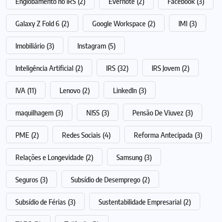
Englobamento no IRS
(2)
Evernote
(2)
Facebook
(3)
Galaxy Z Fold 6
(2)
Google Workspace
(2)
IMI
(3)
Imobiliário
(3)
Instagram
(5)
Inteligência Artificial
(2)
IRS
(32)
IRS Jovem
(2)
IVA
(11)
Lenovo
(2)
LinkedIn
(3)
maquilhagem
(3)
NISS
(3)
Pensão De Viuvez
(3)
PME
(2)
Redes Sociais
(4)
Reforma Antecipada
(3)
Relações e Longevidade
(2)
Samsung
(3)
Seguros
(3)
Subsídio de Desemprego
(2)
Subsídio de Férias
(3)
Sustentabilidade Empresarial
(2)