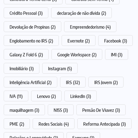
Crédito Pessoal
(3)
declaração de não dívida
(2)
Devolução de Propinas
(2)
Empreendedorismo
(4)
Englobamento no IRS
(2)
Evernote
(2)
Facebook
(3)
Galaxy Z Fold 6
(2)
Google Workspace
(2)
IMI
(3)
Imobiliário
(3)
Instagram
(5)
Inteligência Artificial
(2)
IRS
(32)
IRS Jovem
(2)
IVA
(11)
Lenovo
(2)
LinkedIn
(3)
maquilhagem
(3)
NISS
(3)
Pensão De Viuvez
(3)
PME
(2)
Redes Sociais
(4)
Reforma Antecipada
(3)
Relações e Longevidade
(2)
Samsung
(3)