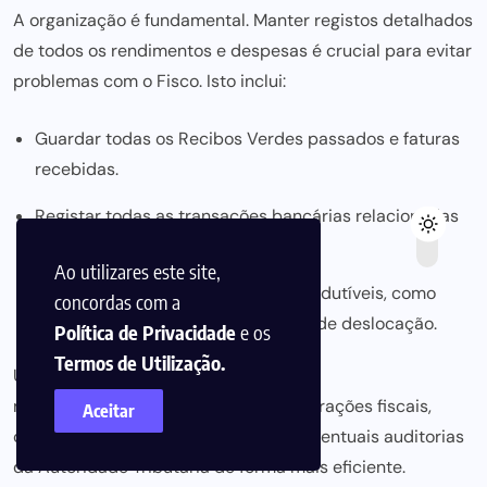
A organização é fundamental. Manter registos detalhados
de todos os rendimentos e despesas é crucial para evitar
problemas com o Fisco. Isto inclui:
Guardar todas os Recibos Verdes passados e faturas
recebidas.
Registar todas as transações bancárias relacionadas
com a atividade.
Ao utilizares este site,
Manter um registo das despesas dedutíveis, como
concordas com a
material de escritório ou despesas de deslocação.
Política de Privacidade
e os
Termos de Utilização.
Uma gestão financeira organizada
não só facilita a preparação das declarações
fiscais,
Aceitar
como também permite responder a eventuais auditorias
da Autoridade Tributária de forma mais eficiente.