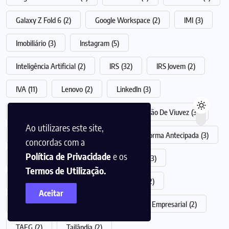
Galaxy Z Fold 6
(2)
Google Workspace
(2)
IMI
(3)
Imobiliário
(3)
Instagram
(5)
Inteligência Artificial
(2)
IRS
(32)
IRS Jovem
(2)
IVA
(11)
Lenovo
(2)
LinkedIn
(3)
maquilhagem
(3)
NISS
(3)
Pensão De Viuvez
(3)
Ao utilizares este site,
PME
(2)
Redes Sociais
(4)
Reforma Antecipada
(3)
concordas com a
Política de Privacidade
e os
Relações e Longevidade
(2)
Samsung
(3)
Termos de Utilização.
Seguros
(3)
Subsídio de Desemprego
(2)
Aceitar
Subsídio de Férias
(3)
Sustentabilidade Empresarial
(2)
TAEG
(2)
Tailândia
(2)