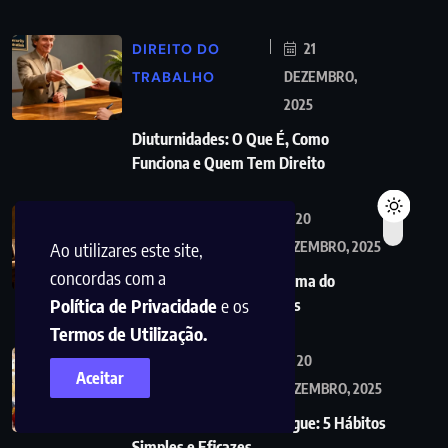
DIREITO DO
21
TRABALHO
DEZEMBRO,
2025
Diuturnidades: O Que É, Como
Funciona e Quem Tem Direito
SEGURANÇA
20
Ao utilizares este site,
SOCIAL
DEZEMBRO, 2025
concordas com a
Viúva tem direito a reforma do
Política de Privacidade
e os
marido? Descubra os seus
Termos de Utilização.
SAÚDE E ESTILO
20
Aceitar
DEZEMBRO, 2025
Controle o Açúcar no Sangue: 5 Hábitos
Simples e Eficazes