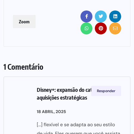
Zoom
1 Comentário
Disney+: expansão do catálogo com
Responder
aquisições estratégicas
18 ABRIL, 2025
[…] flexível e se adapta ao seu estilo
de vida. Eles querem que você assista