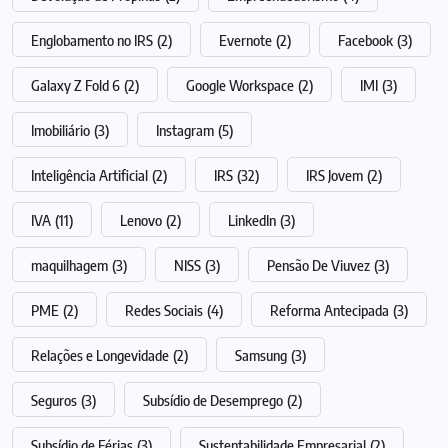
Englobamento no IRS
(2)
Evernote
(2)
Facebook
(3)
Galaxy Z Fold 6
(2)
Google Workspace
(2)
IMI
(3)
Imobiliário
(3)
Instagram
(5)
Inteligência Artificial
(2)
IRS
(32)
IRS Jovem
(2)
IVA
(11)
Lenovo
(2)
LinkedIn
(3)
maquilhagem
(3)
NISS
(3)
Pensão De Viuvez
(3)
PME
(2)
Redes Sociais
(4)
Reforma Antecipada
(3)
Relações e Longevidade
(2)
Samsung
(3)
Seguros
(3)
Subsídio de Desemprego
(2)
Subsídio de Férias
(3)
Sustentabilidade Empresarial
(2)