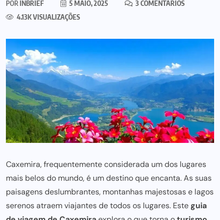
POR
INBRIEF
5 MAIO, 2025
3 COMENTÁRIOS
4.13K VISUALIZAÇÕES
Caxemira, frequentemente considerada um dos lugares
mais belos do mundo, é um destino que encanta. As suas
paisagens deslumbrantes, montanhas majestosas e lagos
serenos atraem viajantes de todos os lugares. Este
guia
de viagem de Caxemira
explora o que torna o
turismo