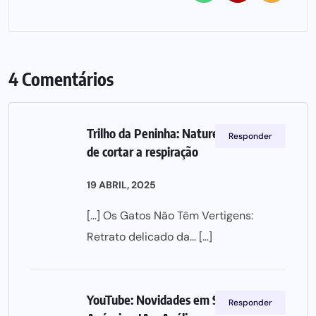
4 Comentários
Trilho da Peninha: Natureza e vistas
Responder
de cortar a respiração
19 ABRIL, 2025
[…] Os Gatos Não Têm Vertigens:
Retrato delicado da… […]
YouTube: Novidades em Shorts,
Responder