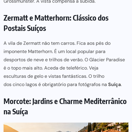
Grossmünster
. A vista compensa a subida.
Zermatt e Matterhorn: Clássico dos
Postais Suíços
A vila de
Zermatt
não tem carros. Fica aos pés do
imponente
Matterhorn
. É um local popular para
desportos de neve
e
trilhos de verão
. O
Glacier Paradise
é o topo mais alto. Aceda de
teleférico
. Veja
esculturas de gelo
e vistas fantásticas. O trilho
dos cinco lagos é obrigatório para
fotógrafos na
Suíça
.
Morcote: Jardins e Charme Mediterrânico
na Suíça