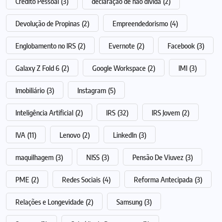
Crédito Pessoal
(3)
declaração de não dívida
(2)
Devolução de Propinas
(2)
Empreendedorismo
(4)
Englobamento no IRS
(2)
Evernote
(2)
Facebook
(3)
Galaxy Z Fold 6
(2)
Google Workspace
(2)
IMI
(3)
Imobiliário
(3)
Instagram
(5)
Inteligência Artificial
(2)
IRS
(32)
IRS Jovem
(2)
IVA
(11)
Lenovo
(2)
LinkedIn
(3)
maquilhagem
(3)
NISS
(3)
Pensão De Viuvez
(3)
PME
(2)
Redes Sociais
(4)
Reforma Antecipada
(3)
Relações e Longevidade
(2)
Samsung
(3)