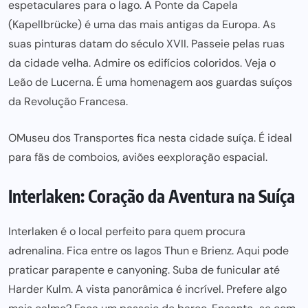
espetaculares para o lago. A
Ponte da Capela
(Kapellbrücke) é uma das mais antigas da Europa. As
suas pinturas datam do
século XVII
. Passeie pelas ruas
da
cidade velha
. Admire os edifícios coloridos. Veja o
Leão de Lucerna
. É uma homenagem aos
guardas suíços
da Revolução Francesa.
O
Museu dos Transporte
s fica nesta cidade suíça. É ideal
para fãs de comboios, aviões e
exploração espacia
l.
Interlaken: Coração da Aventura na Suíça
Interlaken é o local
perfeito para
quem procura
adrenalina. Fica entre os lagos Thun e Brienz. Aqui pode
praticar
parapente
e
canyoning
. Suba de
funicular
até
Harder Kulm
. A vista panorâmica é incrível. Prefere algo