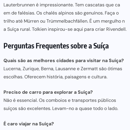
Lauterbrunnen é impressionante. Te
m cascatas que ca
em de falésias. Os chalés alpinos são genuínos. Faça o
trilho at
é Mürr
en o
u Trümmelbachfäll
en. É um mergulho n
a Suíça rur
al. Tolkien inspirou-se aqui para cria
r Rivende
ll.
Perguntas Frequentes sobre a Suíça
Quais são as melhores cidades para visitar na Suíça?
Lucerna, Zurique, Berna, Lausanne e Zermatt são ótimas
escolhas. Oferecem história,
paisagens e cultura
.
Preciso de carro
para explorar
a Suíça?
Não é essencial. Os comboios e transportes públicos
suíços são excelentes. Levam-no a quase todo o lado.
É caro viajar na Suíça?