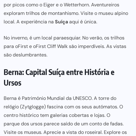
por picos como o
Eiger
e o
Wetterhorn
. Aventureiros
exploram
trilhos de montanhismo
. Visite o
museu alpino
local. A experiência na
Suíça
aqui é única.
No inverno, é um local para
esquia
r. No verão, os trilhos
para o
Firs
t e o
First Cliff Wal
k são imperdíveis. As vistas
são deslumbrantes.
Berna: Capital Suíça entre História e
Ursos
Berna é Património Mundial da UNESCO
. A torre do
relógio (
Zytglogge
) fascina com os seus autómatos. O
centro histórico
tem galerias cobertas e lojas. O
parque dos ursos
parece saído de um conto de fadas.
Visite os
museus
. Aprecie a vista do
roseiral
. Explore os