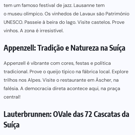
tem um famos
o festival de ja
zz. Lausanne tem
o museu olímpi
co. Os vinhedos de Lavaux são Património
UNESCO. Passeie à beira do lago. Visite castelos. Prove
vinhos. A zona é irresistível.
Appenzell: Tradição e Natureza na Suíça
Appenzell é vibrante com cores, festas e política
tradicional. Prove o queijo típico na fábrica local. Explore
trilhos nos Alpes
. Visite o
restaurante em Äscher
, na
falésia. A
democracia direta
acontece aqui, na praça
central!
Lauterbrunnen: O
Vale das 72 Cascata
s da
Suíça