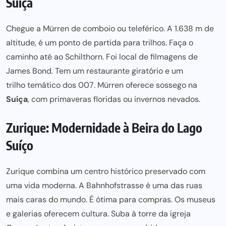
Suíça
Chegue a Mürren de
comboio
ou
teleférico
. A 1.638 m de
altitude, é um ponto de partida para
trilhos
. Faça o
caminho até ao
Schilthorn
. Foi local de filmagens de
James Bond
. Tem um
restaurante giratório
e um
trilho temático dos 007
. Mürren oferece
sossego
na
Suíça
, com
primaveras floridas
ou
invernos nevados
.
Zurique: Modernidade à Beira do Lago
Suíço
Zurique
combina um centro histórico preservado com
uma vida moderna. A
Bahnhofstrasse
é uma das ruas
mais caras do mundo. É ótima
para compras
. Os
museus
e
galerias
oferecem cultura. Suba à torre da igreja