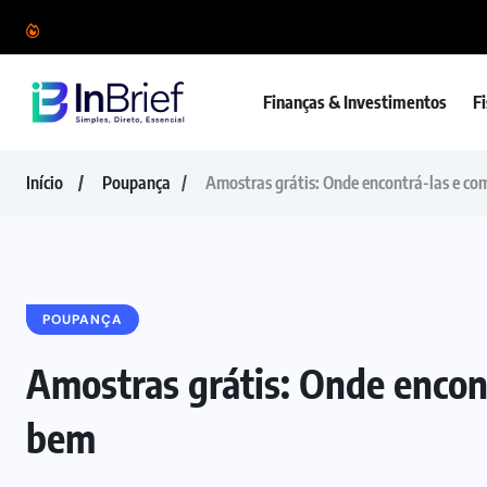
Finanças & Investimentos
F
Início
Poupança
Amostras grátis: Onde encontrá-las e co
POUPANÇA
Amostras grátis: Onde encon
bem