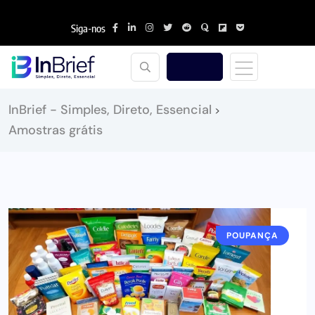
Siga-nos
InBrief - Simples, Direto, Essencial
>
Amostras grátis
POUPANÇA