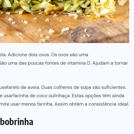
la. Adicione dois ovos. Os ovos são uma
 São uma das poucas fontes de vitamina D. Ajudam a tornar
 use
farelo de avei
a. Duas colheres de sopa são suficientes.
e usar
farinha de coc
o ou
linhaç
a. Estas opções têm ainda
mite usar menos farinha. Assim obtém a consistência ideal.
Abobrinha