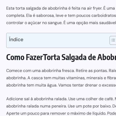
Esta torta salgada de abobrinha é feita na air fryer. É 
completa. Ela é saborosa, leve e tem poucos carboidratos 
controlar o açúcar no sangue
. É
uma opção mais
saudável
Índice
Como Fazer
Torta Salgada de Abobr
Comece com uma abobrinha fresca. Retire as pontas. Rale
abobrinha
. A casca tem muitas vitamin
as, minerais
e fibr
a
abobrinha tem muita água. Vamos tenta
r drenar o exces
s
Adicione sal à abobrinha ralada. Use uma colher de café. M
abobrinha ralada numa peneira. Use um pote por baixo. Dei
Aperte um pouco para remover o máximo de líquido. Pode 