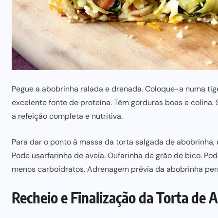
Pegue a abobrinha ralada e drenada. Coloque-a numa tige
excelente fonte de proteína
. Têm gorduras boas e colina.
a refeição completa e nutritiva.
Para dar o ponto à massa da torta salgada de abobrinha,
Pode usar
farinha de avei
a. Ou
farinha de grão de bic
o. Pod
menos carboidratos. A
drenagem prévia da abobrinh
a per
Recheio e Finalização da Torta de 