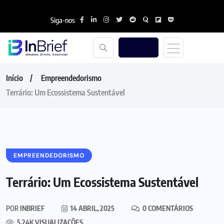
Siga-nos
Início
Empreendedorismo
Terrário: Um Ecossistema Sustentável
EMPREENDEDORISMO
Terrário: Um Ecossistema Sustentável
POR
INBRIEF
14 ABRIL, 2025
0 COMENTÁRIOS
5.24K VISUALIZAÇÕES