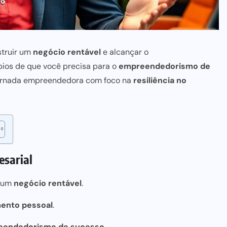
struir um
negócio rentável
e alcançar o
ípios de que você precisa para o
empreendedorismo de
 jornada empreendedora com foco na
resiliência no
esarial
a um
negócio rentável
.
ento pessoal
.
eendedorismo de sucesso
.