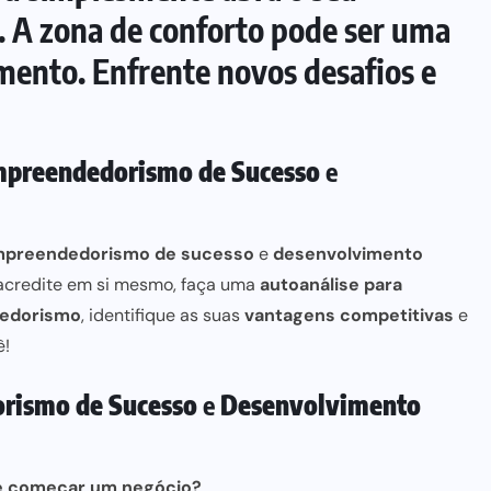
. A
zona de conforto
pode ser uma
mento. Enfrente novos desafios e
preendedorismo de Sucesso
e
preendedorismo de sucesso
e
desenvolvimento
 acredite em si mesmo, faça
uma
autoanálise para
dedorismo
, identifique as suas
vantagens competitivas
e
ê!
rismo de Sucesso
e
Desenvolvimento
e começar um negócio?