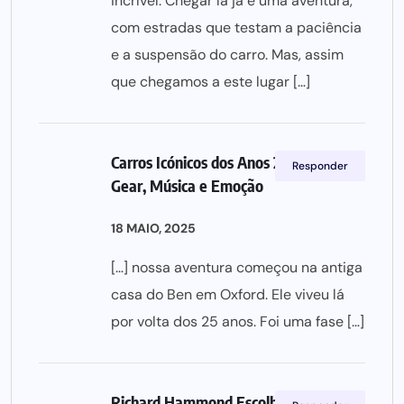
incrível. Chegar lá já é uma aventura,
com estradas que testam a paciência
e a suspensão do carro. Mas, assim
que chegamos a este lugar […]
Carros Icónicos dos Anos 2000: Top
Responder
Gear, Música e Emoção
18 MAIO, 2025
[…] nossa aventura começou na antiga
casa do Ben em Oxford. Ele viveu lá
por volta dos 25 anos. Foi uma fase […]
Richard Hammond Escolhe o Seu Carro