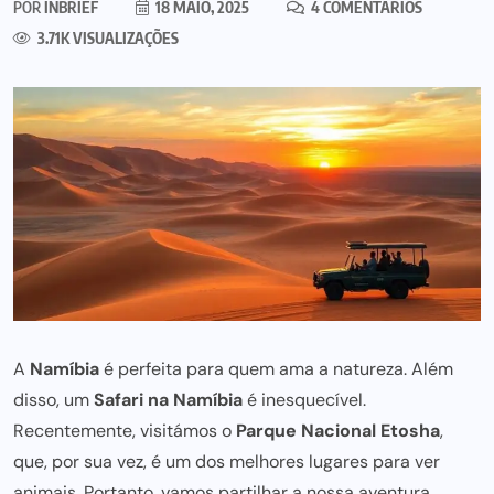
POR
INBRIEF
18 MAIO, 2025
4 COMENTÁRIOS
3.71K VISUALIZAÇÕES
A
Namíbia
é perfeita para quem ama a natureza. Além
disso, um
Safari na Namíbia
é inesquecível.
Recentemente, visitámos o
Parque Nacional Etosha
,
que, por sua vez, é um dos melhores lugares para ver
animais. Portanto, vamos partilhar a nossa aventura.