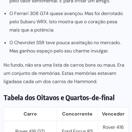
pelo valor sentimental. E para irritar um amigo.
O Ferrari 308 GT4 quase avançou. Mas foi derrotado
pelo Subaru WRX. Isto mostra que o coração pesa
mais que a pot
ência.
O C
hevrolet SSR teve pouca aceitação no mercado.
Mas ganhou espaço pelo seu charme invulgar.
No fundo, não era uma lista de carros bons ou maus. Era
um conjunto de memórias. Estas memórias estavam
ligadas
a cada um dos ca
rros de Hammond.
Tabela dos Oitavos e Quartos-de-final
Carro
Concorrente
Vencedor
Rover 416
Rover 416 GTI
Ford Focus RS