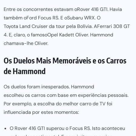
Entre os concorrentes estavam o
Rover 416 GT
I. Havia
também o
Ford Focus R
S. E o
Subaru WR
X. O
Toyota Land Cruise
r da tour pela Bolívia. A
Ferrari 308 GT
4. E, claro, o famoso
Opel Kadett Olive
r. Hammond
chamava-lhe Oliver.
Os Duelos Mais Memoráveis e os Carros
de Hammond
Os duelos foram inesperados. Hammond
escolheu os carros
com base em experiências pessoais.
Por exemplo, a escolha
do melhor carro de
TV foi
influenciada por estes momentos:
O Rover 416 GTI superou o Focus RS. Isto aconteceu