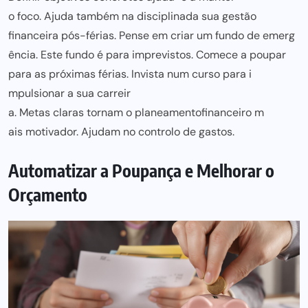
o foco. Ajuda também na disciplina
da sua ges
tão
financeira pós-f
érias. Pense em cri
ar um fundo de emerg
ência. Este
fundo é pa
ra imprevistos. Comece a poupa
r
para as próximas férias
. Invista num curso para i
mpulsionar a sua carreir
a. Metas claras tornam o planeamento
financeiro m
ais motivador. Aju
dam no controlo de gastos.
Automatizar a Poupança e Melhorar o
Orçamento