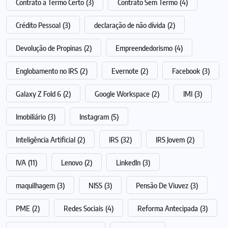
Contrato a Termo Certo
(3)
Contrato Sem Termo
(4)
Crédito Pessoal
(3)
declaração de não dívida
(2)
Devolução de Propinas
(2)
Empreendedorismo
(4)
Englobamento no IRS
(2)
Evernote
(2)
Facebook
(3)
Galaxy Z Fold 6
(2)
Google Workspace
(2)
IMI
(3)
Imobiliário
(3)
Instagram
(5)
Inteligência Artificial
(2)
IRS
(32)
IRS Jovem
(2)
IVA
(11)
Lenovo
(2)
LinkedIn
(3)
maquilhagem
(3)
NISS
(3)
Pensão De Viuvez
(3)
PME
(2)
Redes Sociais
(4)
Reforma Antecipada
(3)