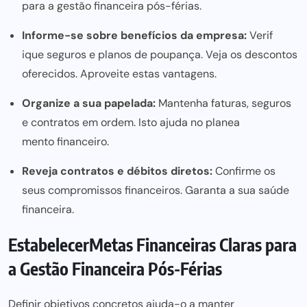
para a gestão financeira pós-férias.
In
forme-se sobre benefí
cios da empresa:
Verif
ique seguros e pla
nos de pou
pança. Veja os desco
ntos
oferecidos. Aproveite es
tas vantagens.
Organ
ize a sua p
apelada:
Mantenha faturas, s
eguros
e contratos em ordem. Isto ajuda no planea
mento financeiro.
Reveja contra
tos e débitos diretos:
Confirme os
seus compromissos financ
eiros. Garanta a
sua saúde
fin
anceira.
Estabelecer
Metas Financeiras Claras para
a Gestão Financeira Pós-Férias
Definir objetivos concretos ajuda-o a manter