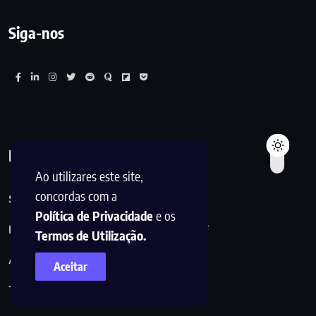
Siga-nos
Links Úteis
Ao utilizares este site,
concordas com a
SOBRE NÓS
Política de Privacidade
e os
POLÍTICA DE PRIVACIDADE DO INBRIEF
Termos de Utilização.
AVISO LEGAL DO INBRIEF
Aceitar
TERMOS E CONDIÇÕES DO INBRIEF