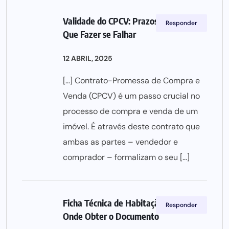
Validade do CPCV: Prazos, Regras e o
Responder
Que Fazer se Falhar
12 ABRIL, 2025
[…] Contrato-Promessa de Compra e
Venda (CPCV) é um passo crucial no
processo de compra e venda de um
imóvel. É através deste contrato que
ambas as partes – vendedor e
comprador – formalizam o seu […]
Ficha Técnica de Habitação: Como e
Responder
Onde Obter o Documento