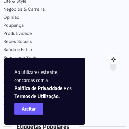
Life & Style
Negócios & Carreira
Opinião
Poupança
Produtividade
Redes Sociais
Saúde e Estilo
Segurança Social
Seguros
Ao utilizares este site,
Sobre Rodas
concordas com a
Software
Política de Privacidade
e os
Streaming
Termos de Utilização.
Tendências de Mercado
Viagens
Aceitar
Etiquetas Populares