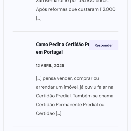
San Bernardino por 59.500 euros.
Após reformas que custaram 112.000
[…]
Como Pedir a Certidão Predial Online
Responder
em Portugal
12 ABRIL, 2025
[…] pensa vender, comprar ou
arrendar um imóvel, já ouviu falar na
Certidão Predial. Também se chama
Certidão Permanente Predial ou
Certidão […]