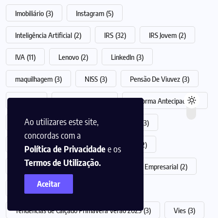
Imobiliário
(3)
Instagram
(5)
Inteligência Artificial
(2)
IRS
(32)
IRS Jovem
(2)
IVA
(11)
Lenovo
(2)
LinkedIn
(3)
maquilhagem
(3)
NISS
(3)
Pensão De Viuvez
(3)
PME
(2)
Redes Sociais
(4)
Reforma Antecipada
(3)
Ao utilizares este site,
Relações e Longevidade
(2)
Samsung
(3)
concordas com a
Seguros
(3)
Subsídio de Desemprego
(2)
Política de Privacidade
e os
Termos de Utilização.
Subsídio de Férias
(3)
Sustentabilidade Empresarial
(2)
Aceitar
TAEG
(2)
Tailândia
(2)
Tendências de Calçado Primavera Verão 2025
(3)
Vies
(3)