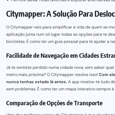
Citymapper: A Solução Para Deslo
O
Citymapper
veio para simplificar a vida de quem se mo
aplicação junta num só lugar todas as opções para te des
bicicletas. É como ter um
guia pessoal para
te ajudar a n
Facilidade de Navegação em Cidades Estr
Já te sentiste perdido numa cidade nova, sem saber qual
metro mais próxima? O Citymapper resolve isso!
Com ele
nunca tenhas estado lá antes.
A app mostra-te tudo de f
sem problemas
. É como ter um mapa interativo sempre à
Comparação de Opções de Transporte
Uma das melhores coisas do Citymapper é que ele não t