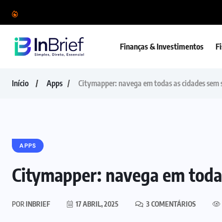
Finanças & Investimentos
F
Início
Apps
Citymapper: navega em todas as cidades sem 
APPS
Citymapper: navega em todas
POR
INBRIEF
17 ABRIL, 2025
3 COMENTÁRIOS