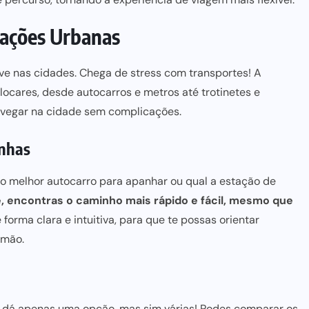
cações Urbanas
ve nas cidades. Chega de stress com transportes! A
locares, desde autocarros e metros até trotinetes e
avegar na cidade sem complicações.
anhas
 o
melhor autocarro para
apanhar ou qual a estação de
, encontras o caminho mais rápido e fácil, mesmo que
orma clara e intuitiva, para que te possas orientar
 mão.
e dá apenas uma opção, mas sim várias! Podes comparar os