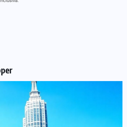
nclusiva.
pper