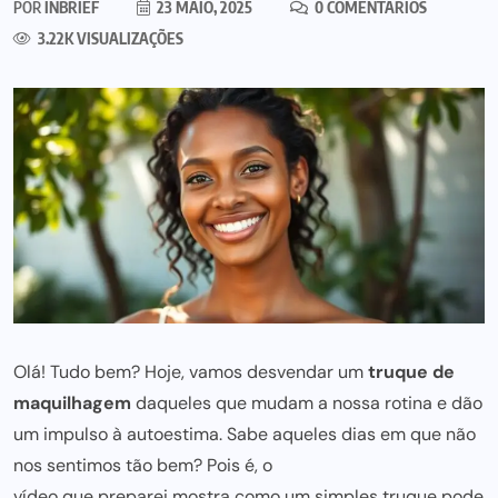
POR
INBRIEF
23 MAIO, 2025
0 COMENTÁRIOS
3.22K VISUALIZAÇÕES
Olá! Tudo bem? Hoje, vamos desvendar um
truque de
maquilhagem
daqueles que mudam a nossa rotina e dão
um impulso à autoestima. Sabe aqueles dias em que não
nos sentimos tão bem? Pois é, o
vídeo que preparei mostra como um simples truque
pode