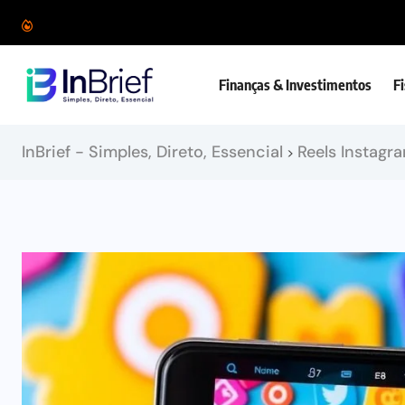
Finanças & Investimentos
F
InBrief - Simples, Direto, Essencial
Reels Instagr
>