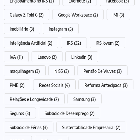
Englobamento no IRS
(2)
Evernote
(2)
Facebook
(3)
Galaxy Z Fold 6
(2)
Google Workspace
(2)
IMI
(3)
Imobiliário
(3)
Instagram
(5)
Inteligência Artificial
(2)
IRS
(32)
IRS Jovem
(2)
IVA
(11)
Lenovo
(2)
LinkedIn
(3)
maquilhagem
(3)
NISS
(3)
Pensão De Viuvez
(3)
PME
(2)
Redes Sociais
(4)
Reforma Antecipada
(3)
Relações e Longevidade
(2)
Samsung
(3)
Seguros
(3)
Subsídio de Desemprego
(2)
Subsídio de Férias
(3)
Sustentabilidade Empresarial
(2)