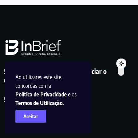
Simplificar a informação. Potenciar o
Ao utilizares este site,
conhecimento. Inspirar a ação.
concordas com a
Política de Privacidade
e os
Siga-nos
Termos de Utilização.
Aceitar