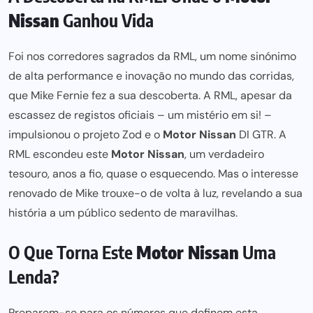
Nissan
Ganhou Vida
Foi nos corredores sagrados da
RML
, um nome sinónimo
de alta performance e inovação no mundo das corridas,
que
Mike Fernie
fez a sua descoberta. A RML, apesar da
escassez de registos oficiais – um mistério em si! –
impulsionou o
projeto Zod
e o
Motor Nissan
DI GTR
. A
RML escondeu este
Motor Nissan
, um verdadeiro
tesouro, anos a fio, quase o esquecendo. Mas o interesse
renovado de Mike trouxe-o de volta à luz, revelando a sua
história a um público sedento de maravilhas.
O Que Torna Este
Motor Nissan
Uma
Lenda?
Pre
parem-se para os números que definem esta