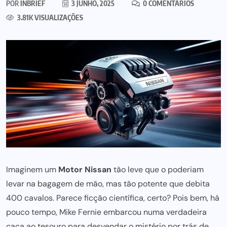
POR
INBRIEF
3 JUNHO, 2025
0 COMENTÁRIOS
3.81K VISUALIZAÇÕES
Imaginem um
Motor Nissan
tão leve que o poderiam
levar na bagagem de mão, mas tão potente que debita
400 cavalos. Parece ficção científica, certo? Pois bem, há
pouco tempo, Mike Fernie embarcou numa verdadeira
caça ao tesouro para desvendar o mistério por trás de