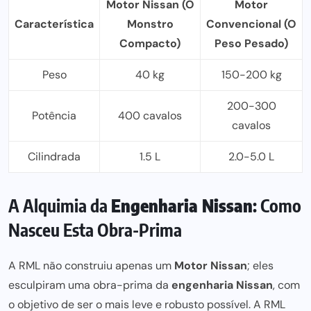
Motor Nissan (O
Motor
Característica
Monstro
Convencional (O
Compacto)
Peso Pesado)
Peso
40 kg
150-200 kg
200-300
Potência
400 cavalos
cavalos
Cilindrada
1.5 L
2.0-5.0 L
A Alquimia da
Engenharia Nissan
: Como
Nasceu Esta Obra-Prima
A
RML
não construiu apenas um
Motor Nissan
; eles
esculpiram uma obra-prima da
engenharia Nissan
, com
o objetivo de ser o mais leve e robusto possível. A RML