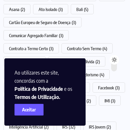
Asana
(2)
Ato Isolado
(3)
Bali
(5)
Cartão Europeu de Seguro de Doença
(3)
Comunicar Agregado Familiar
(3)
Contrato a Termo Certo
(3)
Contrato Sem Termo
(4)
Crédito Pessoal
(3)
declaração de não dívida
(2)
Ao utilizares este site,
Devolução de Propinas
(2)
Empreendedorismo
(4)
concordas com a
Englobamento no IRS
(2)
Evernote
(2)
Facebook
(3)
Política de Privacidade
e os
Termos de Utilização.
Galaxy Z Fold 6
(2)
Google Workspace
(2)
IMI
(3)
Aceitar
Imobiliário
(3)
Instagram
(5)
Inteligência Artificial
(2)
IRS
(32)
IRS Jovem
(2)