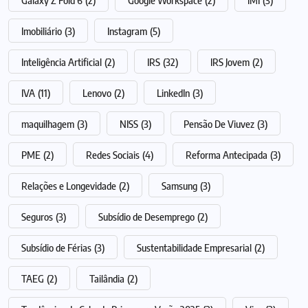
Galaxy Z Fold 6
(2)
Google Workspace
(2)
IMI
(3)
Imobiliário
(3)
Instagram
(5)
Inteligência Artificial
(2)
IRS
(32)
IRS Jovem
(2)
IVA
(11)
Lenovo
(2)
LinkedIn
(3)
maquilhagem
(3)
NISS
(3)
Pensão De Viuvez
(3)
PME
(2)
Redes Sociais
(4)
Reforma Antecipada
(3)
Relações e Longevidade
(2)
Samsung
(3)
Seguros
(3)
Subsídio de Desemprego
(2)
Subsídio de Férias
(3)
Sustentabilidade Empresarial
(2)
TAEG
(2)
Tailândia
(2)