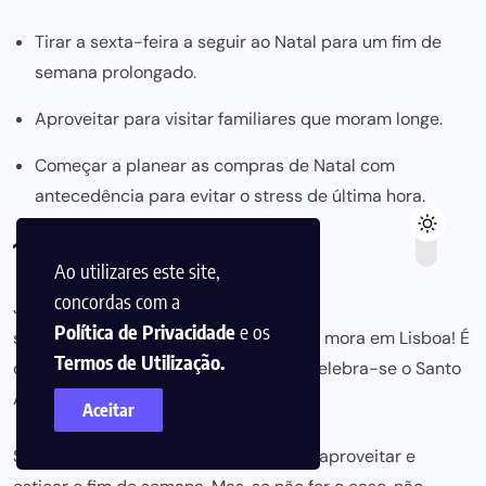
Tirar a sexta-feira a seguir ao Natal para um fim de
semana prolongado.
Aproveitar para visitar familiares que moram longe.
Começar a planear as compras de Natal com
antecedência para evitar o stress de última hora.
15. Santo António
Ao utilizares este site,
concordas com a
Junho de 2025 promete
Política de Privacidade
e os
ser um mês bem simpático para quem
mora em Lisboa! É
Termos de Utilização.
que dia 13 de junho, uma sexta-feira, celebra-se o Santo
António,
feriado municipal
na capital.
Aceitar
Se a pessoa trabalha em Lisboa, pode aproveitar e