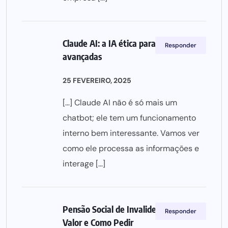
Claude AI: a IA ética para conversas
Responder
avançadas
25 FEVEREIRO, 2025
[…] Claude AI não é só mais um
chatbot; ele tem um funcionamento
interno bem interessante. Vamos ver
como ele processa as informações e
interage […]
Pensão Social de Invalidez: Requisitos,
Responder
Valor e Como Pedir