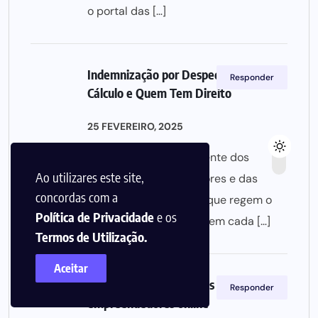
o portal das […]
Indemnização por Despedimento:
Responder
Cálculo e Quem Tem Direito
25 FEVEREIRO, 2025
[…] importante estar ciente dos
Ao utilizares este site,
Direitos dos trabalhadores e das
concordas com a
condições específicas que regem o
Política de Privacidade
e os
direito à indemnização em cada […]
Termos de Utilização.
Aceitar
E-commerce: tendências para
Responder
empreendedores online