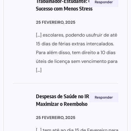
Trabalhador-Estudante: Conquista o
Responder
Sucesso com Menos Stress
25 FEVEREIRO, 2025
[…] escolares, podendo usufruir de até
15 dias de férias extras intercalados.
Para além disso, tem direito a 10 dias
úteis de licença sem vencimento para
[…]
Despesas de Saúde no IRS: Declarar e
Responder
Maximizar o Reembolso
25 FEVEREIRO, 2025
[…] tem até ao dia 15 de Fevereiro para