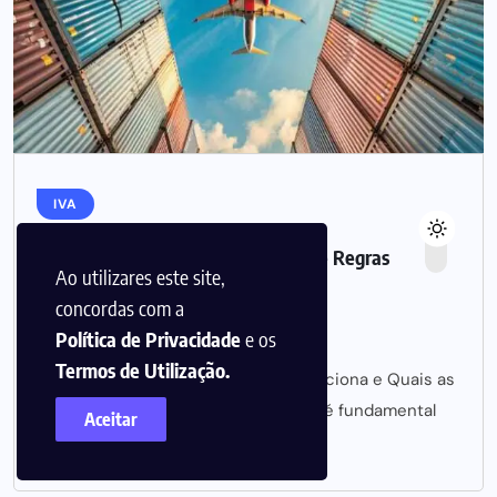
IVA
Código de Isenção de IVA: Motivos e Regras
Ao utilizares este site,
Aplicáveis
concordas com a
Política de Privacidade
e os
INBRIEF
19 FEVEREIRO, 2025
Termos de Utilização.
Código de Isenção de IVA: Como Funciona e Quais as
Regras? O código de isenção de IVA é fundamental
Aceitar
para