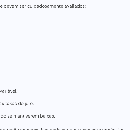
que devem ser cuidadosamente avaliados:
variável.
s taxas de juro.
ado se mantiverem baixas.
habitação
com taxa fixa pode ser uma excelente opção. No