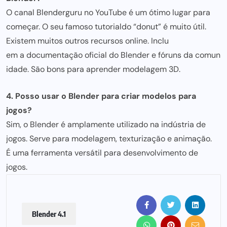
O c
anal Blende
rguru no YouTube é um ótimo lugar para
começar. O seu famoso tutorial
do “
donut” é muito útil.
Existem muitos outros recursos online. Inclu
em a documentação of
icial do Blend
er e fóruns da comun
idade. São bons para apre
nder modelag
em 3D.
4. Posso u
sar o Blender para criar m
odelos para
jogos?
Sim, o Blender é amplamente utiliz
ado na indústria d
e
jogos. Serv
e para modelagem, texturização e a
nimação.
É uma ferramenta v
ersátil para desenvolvimento de
jogos.
Blender 4.1