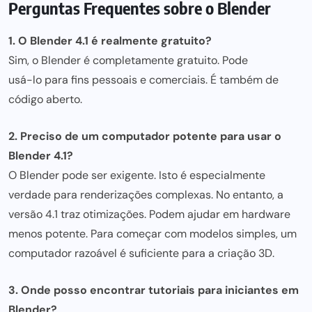
Perguntas Frequentes sobre o Blender
1. O
Blender 4.1
é realmente gratuito?
Sim, o Blender é completamente gratuito. Pode
usá-lo para
fins pessoais e comerciais. É também de
código abert
o.
2. Preciso de u
m computador poten
te para usar o
Blender 4.1?
O Blender pode ser exigente. Isto é especialmente
verdade para renderizações complexas. No entanto, a
versão 4.1 tr
az otimizaç
ões. Podem ajudar em hardware
menos potente. Para começar com modelos simples, um
computador razoável é suficiente para a criação 3D.
3. Onde posso encont
rar tutoriais para inicia
ntes em
Blender?