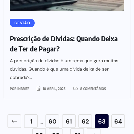
GESTÃO
Prescrição de Dívidas: Quando Deixa
de Ter de Pagar?
A prescrição de dívidas é um tema que gera muitas
dúvidas. Quando é que uma dívida deixa de ser
cobrada?...
POR
INBRIEF
10 ABRIL, 2025
8 COMENTÁRIOS
1
60
61
62
63
64
…