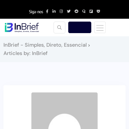
Siga-nos
InBrief - Simples, Direto, Essencial
>
Articles by: InBrief