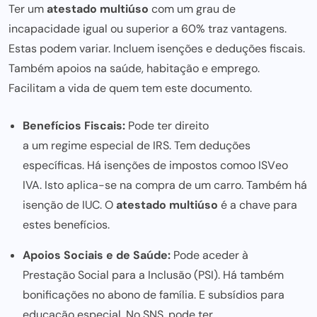
Ter um
atestado multiúso
com um grau de
incapacidade igual ou superior a 60% traz vantagens.
Estas podem variar. Incluem isenções e deduções fiscais.
Também apoios na saúde, habitação e emprego.
Facilitam a vida de quem tem este documento.
Benefícios Fiscais:
Pode ter direito
a um regime especial d
e IRS. Tem deduções
específicas. Há isenções de impostos co
mo
o ISV
e
o
IVA. Isto aplica-se na compra de um carro. Também há
isençã
o d
e IUC. O
atestado multiúso
é a chave para
estes benefícios.
Apoios Sociais e de Saúde:
Pode aceder à
Prestação Social
para a Inclusão (PSI). Há também
bonificações no
abono de família
. E subsídios para
educação especial
. No SNS, pode ter